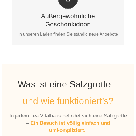
Sie suchen etwas Besonderes oder wollen sich was
Gutes tun?
Dann sind Sie bei uns genau richtig!
Außergewöhnliche
Geschenkideen
Außergewöhnliche Geschenkideen finden Sie in
unseren Läden
In unseren Läden finden Sie ständig neue Angebote
Was ist eine Salzgrotte –
und wie funktioniert’s?
In jedem Lea Vitalhaus befindet sich eine Salzgrotte
–
Ein Besuch ist völlig einfach und
umkompliziert.