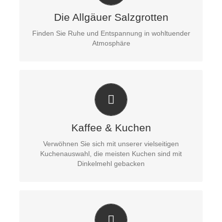
Entspannungserlebnis.
Die Allgäuer Salzgrotten
In jeder Salzgrotte befinden sich über 20 Tonnen
Salz.
Finden Sie Ruhe und Entspannung in wohltuender
Entdecke die Kräfte der Natur!
Atmosphäre
VERBRINGEN SIE SCHÖNE STUNDEN IN
UNSEREN VITALCAFÉS
Geniessen Sie einen heißen Kaffee und ein
leckeres Stück Kuchen.
Kaffee & Kuchen
Jedes Café hat seinen ganz eigenen Charme und
Verwöhnen Sie sich mit unserer vielseitigen
wurde liebevoll gestaltet.
Kuchenauswahl, die meisten Kuchen sind mit
Dinkelmehl gebacken
FINDEN SIE EIN PASSENDES GESCHENK