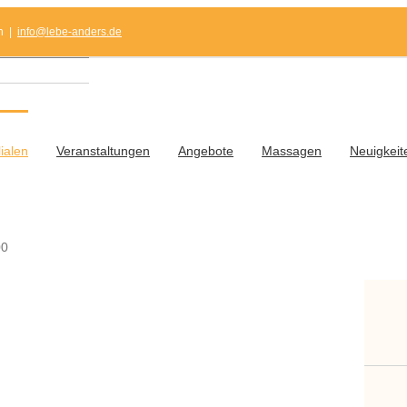
n
|
info@lebe-anders.de
lialen
Veranstaltungen
Angebote
Massagen
Neuigkeit
00