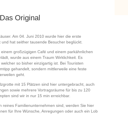
 Das Original
lhäuser. Am 04. Juni 2010 wurde hier die erste
t und hat seither tausende Besucher beglückt.
n, einem großzügigen Café und einem parkähnlichen
nlädt, wurde aus einem Traum Wirklichkeit. Es
lcher so bisher einzigartig ist. Bei Touristen
tipp gehandelt, sondern mittlerweile eine feste
rweilen geht.
zgrotte mit 15 Plätzen sind hier untergebracht, auch
gen sowie mehrere Vortragsräume für bis zu 120
pten sind wir in nur 15 min erreichbar.
in reines Familienunternehmen sind, werden Sie hier
Ihnen für Ihre Wünsche, Anregungen oder auch ein Lob