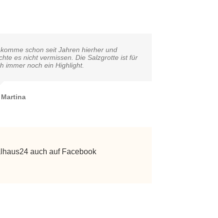
 komme schon seit Jahren hierher und
hte es nicht vermissen. Die Salzgrotte ist für
h immer noch ein Highlight.
Rebecca
Martina
Stefanie
Christine
Monika
Peter
Philipp
Markus
alhaus24 auch auf Facebook