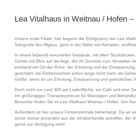
Lea Vitalhaus in Weitnau / Hofen –
Unsere erste Filiale, hier begann die Erfolgsstory der Lea Vita
Salzgrotte des Allgäus, ganz in der Nähe von Kempten, eröffne
In einem liebevoll renovierten Gebäude, mit alten Stuckdecke
Garten mit Blick auf die Arge, der im Sommer zum Verweilen ei
entstand ein Ort der Ruhe, der Erholung und der Entspannung, we
geschätzt, bei Einheimischen schon lange nicht mehr als Geheim
Größe, wenn es um Erholung, Entspannung und gemütliches Ve
Doch nicht nur rund 300 qm Ladenfläche, ein Café und eine Sal
ein großzügiges Therapiezentrum für Massagen und Behandlun
Besucher finden Sie im Lea Vitalhaus Weitnau / Hofen. Von Kem
Außerdem ist hier unsere Firmenzentrale beherbergt. Da wir e
sicher immer jemanden aus der Inhaberfamilie antreffen, der 
gerne zur Verfügung steht.