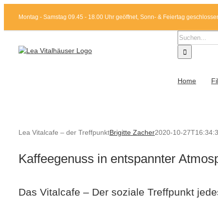
Zum
Montag - Samstag 09.45 - 18.00 Uhr geöffnet, Sonn- & Feiertag geschlosse
Inhalt
springen
Suche
nach:
Home
Fi
Lea Vitalcafe – der Treffpunkt
Brigitte Zacher
2020-10-27T16:34:
Kaffeegenuss in entspannter Atmos
Das Vitalcafe – Der soziale Treffpunkt jed