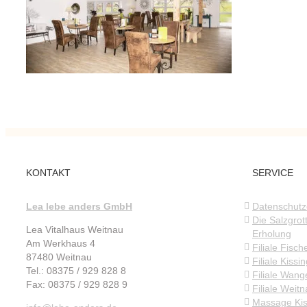
KONTAKT
SERVICE
Lea lebe anders GmbH
Datenschutz
Die Salzgrot
Lea Vitalhaus Weitnau
Erholung
Am Werkhaus 4
Filiale Fisch
87480 Weitnau
Filiale Kissi
Tel.: 08375 / 929 828 8
Filiale Wang
Fax: 08375 / 929 828 9
Filiale Weit
Massage Kis