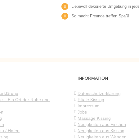
Liebevoll dekorierte Umgebung in jed
So macht Freunde treffen Spaß!
INFORMATION
erklärung
Datenschutzerklärung
te – Ein Ort der Ruhe und
Filiale Kissing
Impressum
en
Jobs
ng
Massage Kissing
en
Neuigkeiten aus Fischen
nau / Hofen
Neuigkeiten aus Kissing
sing
Neuigkeiten aus Wangen