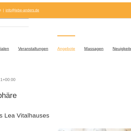
n
|
info@lebe-anders.de
lialen
Veranstaltungen
Angebote
Massagen
Neuigkeit
31+00:00
phäre
es Lea Vitalhauses