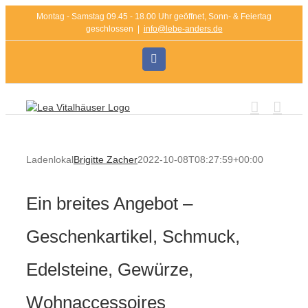
Zum
Montag - Samstag 09.45 - 18.00 Uhr geöffnet, Sonn- & Feiertag
Inhalt
geschlossen
|
info@lebe-anders.de
springen
Instagram
Ladenlokal
Brigitte Zacher
2022-10-08T08:27:59+00:00
Ein breites Angebot –
Geschenkartikel, Schmuck,
Edelsteine, Gewürze,
Wohnaccessoires