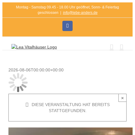
Zum
Montag - Samstag 09.45 - 18.00 Uhr geöffnet, Sonn- & Feiertag
Inhalt
geschlossen
|
info@lebe-anders.de
springen
Instagram
2026-08-06T00:00:00+00:00
×
DIESE VERANSTALTUNG HAT BEREITS
STATTGEFUNDEN.